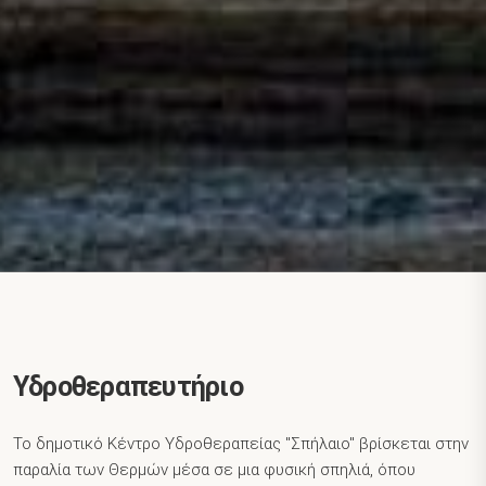
Υδροθεραπευτήριο
Το δημοτικό Κέντρο Υδροθεραπείας ''Σπήλαιο'' βρίσκεται στην
παραλία των Θερμών μέσα σε μια φυσική σπηλιά, όπου